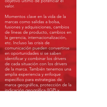
objetivo último de potenciar el
valor.
Momentos clave en la vida de la
marcas como salidas a bolsa,
fusiones y adquisiciones, cambios
de líneas de producto, cambios en
la gerencia, internacionalización,
etc. Incluso las crisis de
comunicación pueden convertirse
en oportunidades si se saben
identificar y combinar los drivers
de cada situación con los drivers
de la marca. También tenemos una
amplia experiencia y enfoque
específico para estrategias de
marca geográfica, protección de la
indicación geográfica (IGP) y
denominación de origen (DOP).
Creamos equipos